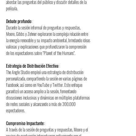
abordar las preguntas del público y discutir detalles de la 
película.
Debate profundo:
Durante la sesión informal de preguntas y respuestas, 
Moore, Gibbs y Zehner exploraron la compleja relación entre 
la energía renovable y su impacto ambiental, brindando ideas 
valiosas y explicaciones que profundizaron la comprensión 
de los espectadores sobre "Planet of the Humans".
Estrategia de Distribución Efectiva:
The Angle Studio empleó una estrategia de distribución 
personalizada, compartiendo la sesión en varias páginas de 
Facebook, así como en YouTube y Twitter. Este enfoque 
garantizó un acceso amplio a la sesión, fomentando 
discusiones inclusivas y dinámicas en múltiples plataformas 
de redes sociales y alcanzando a más de 300.000 
espectadores.
Compromiso Impactante:
A través de la sesión de preguntas y respuestas, Moore y el 
equipo de producción interactuaron activamente con el 