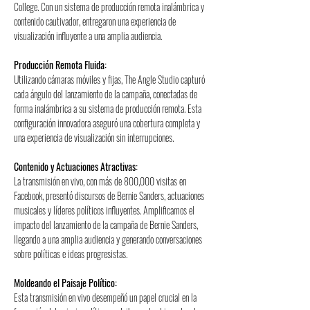
College. Con un sistema de producción remota inalámbrica y 
contenido cautivador, entregaron una experiencia de 
visualización influyente a una amplia audiencia.
Producción Remota Fluida:
Utilizando cámaras móviles y fijas, The Angle Studio capturó 
cada ángulo del lanzamiento de la campaña, conectadas de 
forma inalámbrica a su sistema de producción remota. Esta 
configuración innovadora aseguró una cobertura completa y 
una experiencia de visualización sin interrupciones.
Contenido y Actuaciones Atractivas:
La transmisión en vivo, con más de 800,000 visitas en 
Facebook, presentó discursos de Bernie Sanders, actuaciones 
musicales y líderes políticos influyentes. Amplificamos el 
impacto del lanzamiento de la campaña de Bernie Sanders, 
llegando a una amplia audiencia y generando conversaciones 
sobre políticas e ideas progresistas.
Moldeando el Paisaje Político:
Esta transmisión en vivo desempeñó un papel crucial en la 