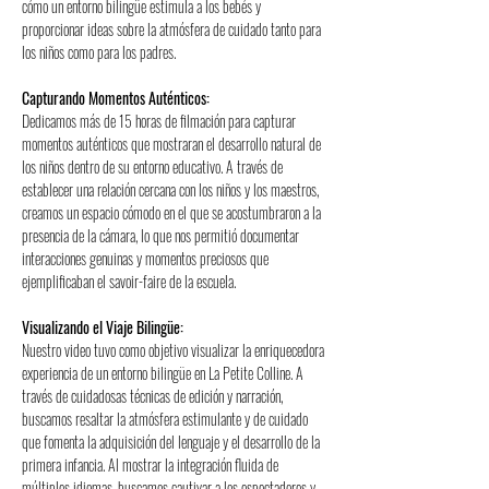
cómo un entorno bilingüe estimula a los bebés y 
proporcionar ideas sobre la atmósfera de cuidado tanto para 
los niños como para los padres.
Capturando Momentos Auténticos:
Dedicamos más de 15 horas de filmación para capturar 
momentos auténticos que mostraran el desarrollo natural de 
los niños dentro de su entorno educativo. A través de 
establecer una relación cercana con los niños y los maestros, 
creamos un espacio cómodo en el que se acostumbraron a la 
presencia de la cámara, lo que nos permitió documentar 
interacciones genuinas y momentos preciosos que 
ejemplificaban el savoir-faire de la escuela.
Visualizando el Viaje Bilingüe:
Nuestro video tuvo como objetivo visualizar la enriquecedora 
experiencia de un entorno bilingüe en La Petite Colline. A 
través de cuidadosas técnicas de edición y narración, 
buscamos resaltar la atmósfera estimulante y de cuidado 
que fomenta la adquisición del lenguaje y el desarrollo de la 
primera infancia. Al mostrar la integración fluida de 
múltiples idiomas, buscamos cautivar a los espectadores y 