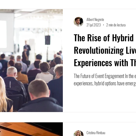
Albert Negrete
21 jul 2023
2 min de lectura
The Rise of Hybrid 
Revolutionizing Li
Experiences with T
The Future of Event Engagement In the 
experiences, hybrid options have emerged
Cristina Rimbau