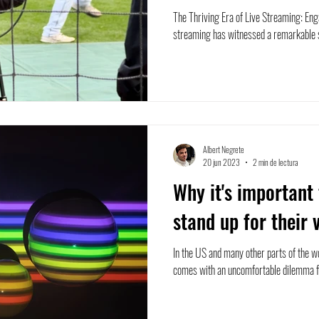
The Thriving Era of Live Streaming: En
streaming has witnessed a remarkable su
Albert Negrete
20 jun 2023
2 min de lectura
Why it's important 
stand up for their 
In the US and many other parts of the w
comes with an uncomfortable dilemma fo