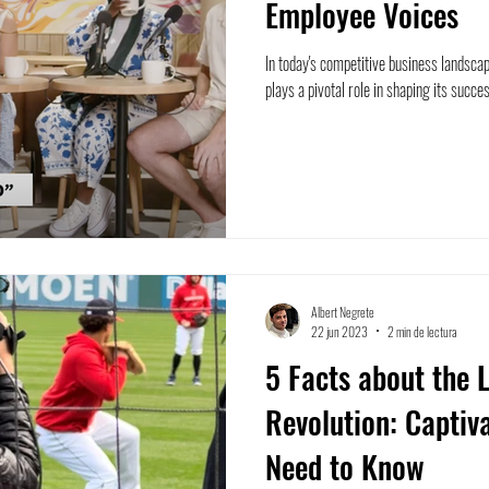
Employee Voices
In today's competitive business landsca
plays a pivotal role in shaping its succe
Albert Negrete
22 jun 2023
2 min de lectura
5 Facts about the 
Revolution: Captiv
Need to Know