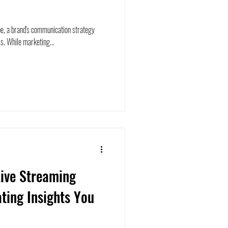
pe, a brand's communication strategy
ss. While marketing...
Live Streaming
ating Insights You