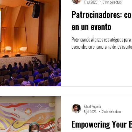
17 jul 2023
3 min de lectura
Patrocinadores: co
en un evento
Potenciando alianzas estratégicas para
esenciales en el panorama de los eventos
Albert Negrete
5 jul 2023
2 min de lectura
Empowering Your 